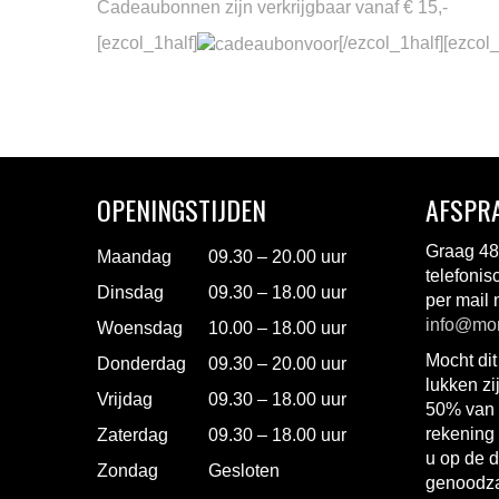
Cadeaubonnen zijn verkrijgbaar vanaf € 15,-
[ezcol_1half]
[/ezcol_1half][ezcol
OPENINGSTIJDEN
AFSPR
Graag 48
Maandag
09.30 – 20.00 uur
telefonis
Dinsdag
09.30 – 18.00 uur
per mail 
info@mon
Woensdag
10.00 – 18.00 uur
Mocht dit
Donderdag
09.30 – 20.00 uur
lukken zi
Vrijdag
09.30 – 18.00 uur
50% van 
rekening 
Zaterdag
09.30 – 18.00 uur
u op de d
Zondag
Gesloten
genoodza