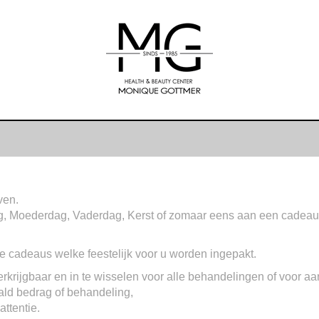
ven.
dag, Moederdag, Vaderdag, Kerst of zomaar eens aan een cadea
nde cadeaus welke feestelijk voor u worden ingepakt.
krijgbaar en in te wisselen voor alle behandelingen of voor a
ld bedrag of behandeling,
attentie.