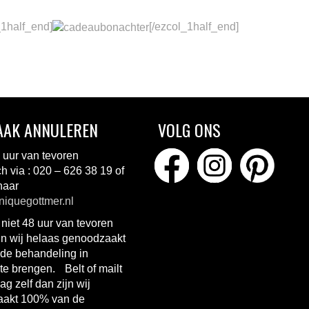
_1half_end]
[/ezcol_1half_end]
AAK ANNULEREN
VOLG ONS
 uur van tevoren
ch via : 020 – 626 38 19 of
naar
iquegottmer.nl
 niet 48 uur van tevoren
jn wij helaas genoodzaakt
de behandeling in
te brengen. Belt of mailt
ag zelf dan zijn wij
akt 100% van de