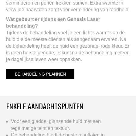
verminderen en poriën trekken samen. Extra warmte in
verwijde haarvaten zorgt voor vermindering van roodheid.
Wat gebeurt er tijdens een Genesis Laser
behandeling?
Tijdens de behandeling voel je een lichte warmte op de
huid die de meeste cliënten als aangenaam ervaren. Na
de behandeling heeft de huid een gezonde, rode kleur. Er
is geen herstelperiode, je kunt na de behandeling meteen
je dagelijkse leven weer oppakken.
BEHANDELING PLANNEN
ENKELE AANDACHTSPUNTEN
Voor een gladde, glanzende huid met een
regelmatige teint en textuur.
De behandeling biedt de beste resultaten in