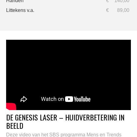
Handen
€
140,00
Littekens v.a.
€
89,00
DE GENESIS LASER – HUIDVERBETERING IN
BEELD
Deze video van het SBS programma Mens en Trends