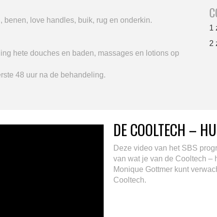
C
benen, love handles, buik, rug en onderkin.
1
2
ling hete douches en baden, massages en lotions op
erste 48 uur na de behandeling.
DE COOLTECH – HU
Deze video van het SBS progr
van wat je van de Cooltech – 
Monique Gottmer kunt verwach
Cooltech.