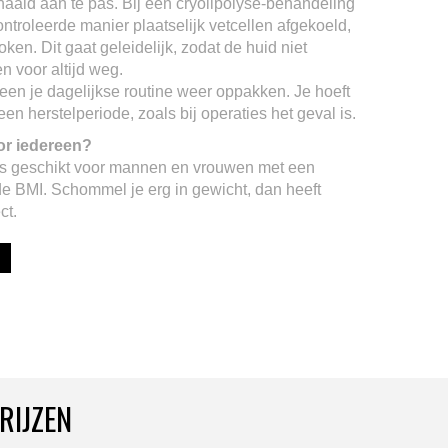
 naald aan te pas. Bij een cryolipolyse-behandeling
ntroleerde manier plaatselijk vetcellen afgekoeld,
en. Dit gaat geleidelijk, zodat de huid niet
n voor altijd weg.
en je dagelijkse routine weer oppakken. Je hoeft
n herstelperiode, zoals bij operaties het geval is.
oor iedereen?
 is geschikt voor mannen en vrouwen met een
e BMI. Schommel je erg in gewicht, dan heeft
ct.
RIJZEN