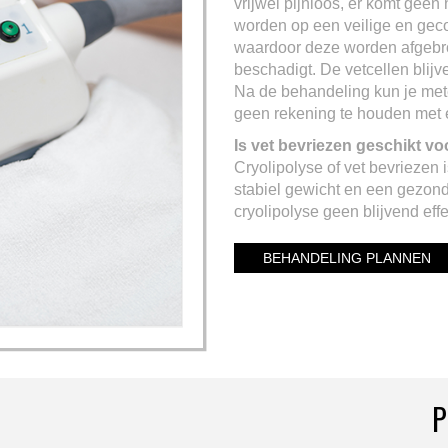
vrijwel pijnloos, er komt geen
worden op een veilige en geco
waardoor deze worden afgebrok
beschadigt. De vetcellen blijve
Na de behandeling kun je mete
geen rekening te houden met ee
Is vet bevriezen geschikt v
Cryolipolyse of vet bevriezen
stabiel gewicht en een gezond
cryolipolyse geen blijvend effe
BEHANDELING PLANNEN
P