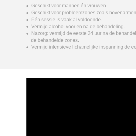
Geschikt voor mannen én vrouwen.
Geschikt voor probleemzones zoals bovenarmen, 
Eén sessie is vaak al voldoende.
Vermijd alcohol voor en na de behandeling.
Nazorg: vermijd de eerste 24 uur na de behande
de behandelde zones.
Vermijd intensieve lichamelijke inspanning de e