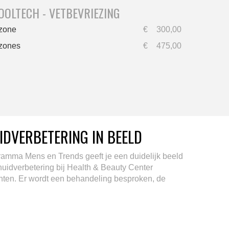
OOLTECH - VETBEVRIEZING
 zone
€
300,00
 zones
€
475,00
IDVERBETERING IN BEELD
amma Mens en Trends geeft je een duidelijk beeld
huidverbetering bij Health & Beauty Center
ten. Er wordt een behandeling besproken, de