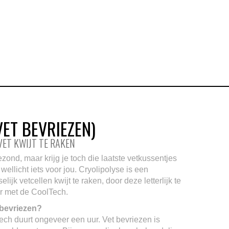
VET BEVRIEZEN)
VET KWIJT TE RAKEN
ezond, maar krijg je toch die laatste vetkussentjes
wellicht iets voor jou. Cryolipolyse is een
ijk vetcellen kwijt te raken, door deze letterlijk te
or met de CoolTech.
 bevriezen?
ch duurt ongeveer een uur. Vet bevriezen is