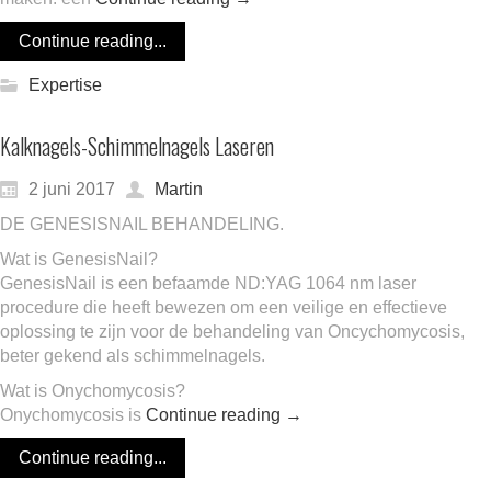
Continue reading...
Expertise
Kalknagels-Schimmelnagels Laseren
2 juni 2017
Martin
DE GENESISNAIL BEHANDELING.
Wat is GenesisNail?
GenesisNail is een befaamde ND:YAG 1064 nm laser
procedure die heeft bewezen om een veilige en effectieve
oplossing te zijn voor de behandeling van Oncychomycosis,
beter gekend als schimmelnagels.
Wat is Onychomycosis?
Onychomycosis is
Continue reading
→
Continue reading...