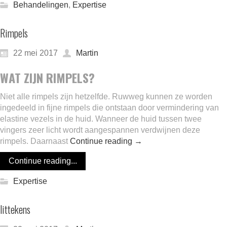
Behandelingen
,
Expertise
Rimpels
22 mei 2017
Martin
WAT ZIJN RIMPELS?
Niet alle rimpels zijn hetzelfde. Ruwweg kunnen ze worden
ingedeeld in fijne rimpels die ontstaan door vermindering van
elastine vezels in de huid. Wanneer de huid tussen twee
vingers zeer licht wordt aangespannen verdwijnen deze
rimpels. Daarnaast
Continue reading
→
Continue reading...
Expertise
littekens