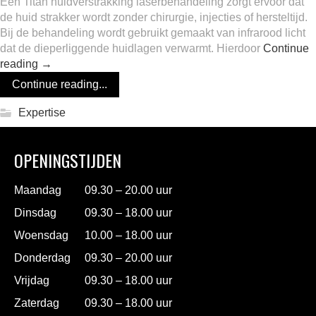
Een Titan huidverstrakking laserbehandeling zorgt ervoor dat
de huid strakker wordt zonder chirurgie, injecties of hersteltijd.
Bij de behandeling wordt gebruikt gemaakt van infrarood licht
dat de dieperliggende huidlagen verwarmt. Hierdoor
Continue
reading
→
Continue reading...
Expertise
OPENINGSTIJDEN
Maandag
09.30 – 20.00 uur
Dinsdag
09.30 – 18.00 uur
Woensdag
10.00 – 18.00 uur
Donderdag
09.30 – 20.00 uur
Vrijdag
09.30 – 18.00 uur
Zaterdag
09.30 – 18.00 uur